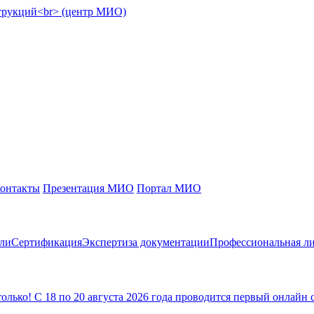
онтакты
Презентация МИО
Портал МИО
сли
Сертификация
Экспертиза документации
Профессиональная ли
ько! С 18 по 20 августа 2026 года проводится первый онлайн