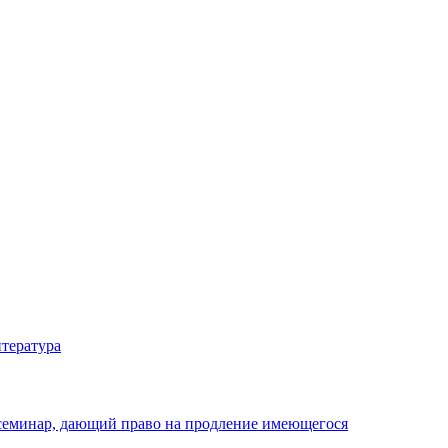
тература
 семинар, дающий право на продление имеющегося