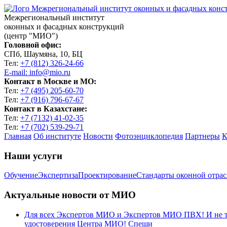
Межрегиональный институт
оконных и фасадных конструкций
(центр "МИО")
Головной офис:
СПб, Шаумяна, 10, БЦ
Тел:
+7 (812) 326-24-66
E-mail: info@mio.ru
Контакт в Москве и МО:
Тел:
+7 (495) 205-60-70
Тел:
+7 (916) 796-67-67
Контакт в Казахстане:
Тел:
+7 (7132) 41-02-35
Тел:
+7 (702) 539-29-71
Главная
Об институте
Новости
Фотоэнциклопедия
Партнеры
К
Наши услуги
Обучение
Экспертиза
Проектирование
Стандарты оконной отра
Актуальные новости от МИО
Для всех Экспертов МИО и Экспертов МИО ПВХ! И не тол
удостоверения Центра МИО! Спеши