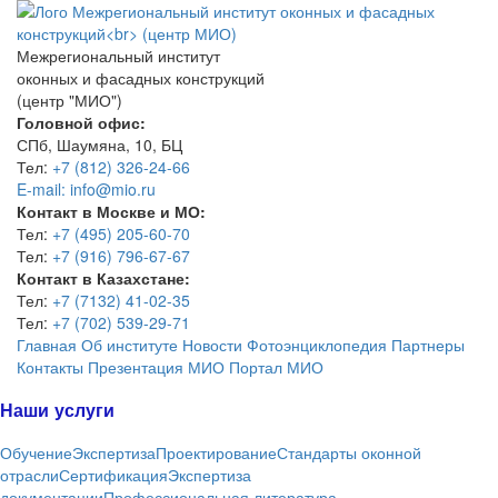
Межрегиональный институт
оконных и фасадных конструкций
(центр "МИО")
Головной офис:
СПб, Шаумяна, 10, БЦ
Тел:
+7 (812) 326-24-66
E-mail: info@mio.ru
Контакт в Москве и МО:
Тел:
+7 (495) 205-60-70
Тел:
+7 (916) 796-67-67
Контакт в Казахстане:
Тел:
+7 (7132) 41-02-35
Тел:
+7 (702) 539-29-71
Главная
Об институте
Новости
Фотоэнциклопедия
Партнеры
Контакты
Презентация МИО
Портал МИО
Наши услуги
Обучение
Экспертиза
Проектирование
Стандарты оконной
отрасли
Сертификация
Экспертиза
документации
Профессиональная литература