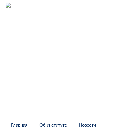
Межрегиональный институт
оконных и фасадных конструкций
(центр "МИО")
Головной офис:
СПб, Шаумяна, 10, БЦ
Тел:
+7 (812) 326-24-66
E-mail: info@mio.ru
Контакт в Москве и МО:
Тел:
+7 (495) 205-60-70
Тел:
+7 (916) 796-67-67
Контакт в Казахстане:
Тел:
+7 (7132) 41-02-35
Тел:
+7 (702) 539-29-71
Главная
Об институте
Новости