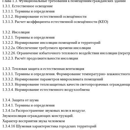
Глава 1.3. Функциональные требования к помещениям гражданских зданий
1.3.1. Естественное освещение
1.3.1.1. Термины и определения
1.3.1.2. Нормирование естественной освещённости
1.3.1.3. Расчет коэффициента естественной освещённости (КЕО)
1.3.2. Инсоляция
1.3.2.1. Термины и определения
1.3.2.2. Нормирование инсоляции помещений и территорий
1.3.2.2а. Обеспечение требуемого времени инсоляции
1.3.2.2б. Ограничение избыточного теплового воздействия инсоляции (перег
1.3.2.3. Расчёт продолжительности инсоляции
1.3.3. Тепловая защита и естественная вентиляция
1.3.3.1. Термины и определения. Формирование температурно- влажностног
1.3.3.2. Нормирование параметров микроклимата помещений
1.3.3.3. Нормирование теплозащитных качеств светопрозрачных ограждающ
1.3.3.4. Нормирование естественного воздухообмена
1.3.4. Защита от шума
1.3.4.1. Термины и определения
1.3.4.1а Распространение звуковых волн в воздухе.
Звукоизоляция ограждающих конструкций.
Характер восприятия звука человеком
1.3.4.1б Шумовая характеристика городских территорий