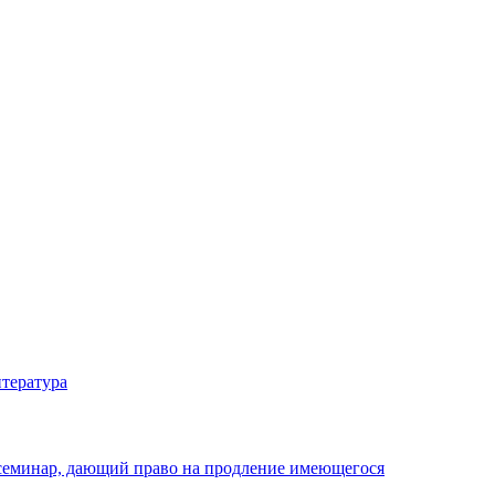
тература
 семинар, дающий право на продление имеющегося