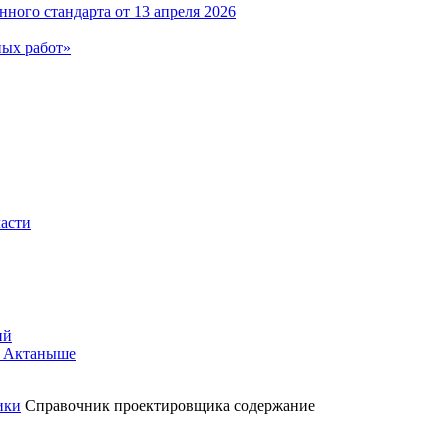
ного стандарта от 13 апреля 2026
ных работ»
ласти
ий
в Актаныше
ики
Справочник проектировщика содержание