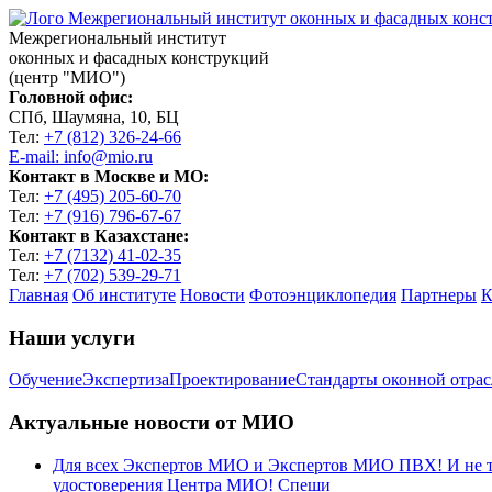
Межрегиональный институт
оконных и фасадных конструкций
(центр "МИО")
Головной офис:
СПб, Шаумяна, 10, БЦ
Тел:
+7 (812) 326-24-66
E-mail: info@mio.ru
Контакт в Москве и МО:
Тел:
+7 (495) 205-60-70
Тел:
+7 (916) 796-67-67
Контакт в Казахстане:
Тел:
+7 (7132) 41-02-35
Тел:
+7 (702) 539-29-71
Главная
Об институте
Новости
Фотоэнциклопедия
Партнеры
К
Наши услуги
Обучение
Экспертиза
Проектирование
Стандарты оконной отра
Актуальные новости от МИО
Для всех Экспертов МИО и Экспертов МИО ПВХ! И не тол
удостоверения Центра МИО! Спеши