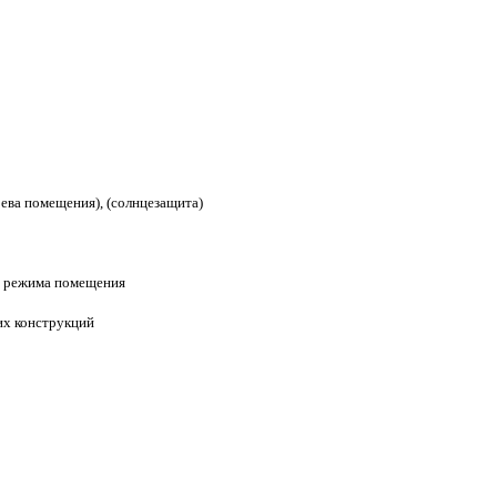
рева помещения), (солнцезащита)
о режима помещения
их конструкций