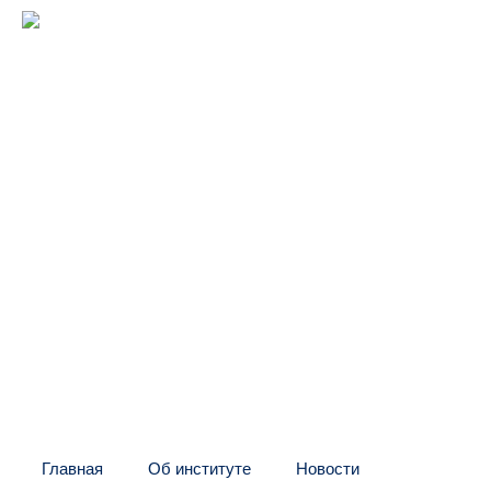
Межрегиональный институт
оконных и фасадных конструкций
(центр "МИО")
Головной офис:
СПб, Шаумяна, 10, БЦ
Тел:
+7 (812) 326-24-66
E-mail: info@mio.ru
Контакт в Москве и МО:
Тел:
+7 (495) 205-60-70
Тел:
+7 (916) 796-67-67
Контакт в Казахстане:
Тел:
+7 (7132) 41-02-35
Тел:
+7 (702) 539-29-71
Главная
Об институте
Новости