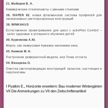
21. Майоров В. А.
Коммерческие стеклопакеты с умными стеклами
36. IVAPER 82
: новая флагманская система профилей для
эксклюзивных светопрозрачных конструкций
38. WINKHAUS
Естественное проветривание для школ с activPilot Comfort –
залог здоровья и успешного обучения детей
40. Куренкова А.Ю.
Мороз, как лакмусовая бумажка экономики окна
45. Киямов М. Н.
Построение референтной модели, или Точка отсчета
50. Вихарева О.
Очистка светопроводящих конструкций: прошлое, настоящее и
перспективы
I Pyatkin E., Horizonte erweitern: Bau moderner Wintergärten
VII Die Anmerkungen zu VII den Zeitschriftenartikel