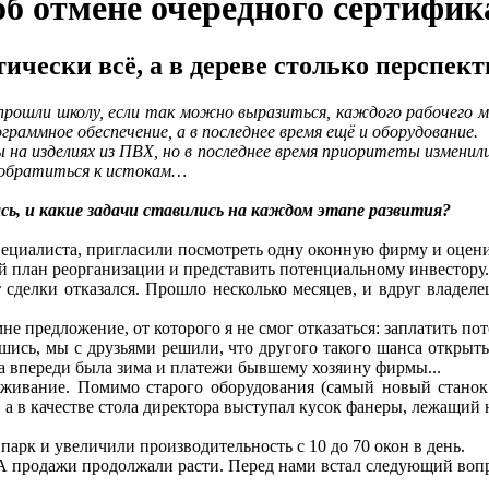
об отмене очередного сертифик
тически всё, а в дереве столько перспе
прошли школу, если так можно выразиться, каждого рабочего ме
раммное обеспечение, а в последнее время ещё и оборудование.
на изделиях из ПВХ, но в последнее время приоритеты изменилис
 обратиться к истокам…
сь, и какие задачи ставились на каждом этапе развития?
специалиста, пригласили посмотреть одну оконную фирму и оцен
й план реорганизации и представить потенциальному инвестору.
 сделки отказался. Прошло несколько месяцев, и вдруг владел
 мне предложение, от которого я не смог отказаться: заплатить по
шись, мы с друзьями решили, что другого такого шанса открыть
я, а впереди была зима и платежи бывшему хозяину фирмы...
выживание. Помимо старого оборудования (самый новый станок
 а в качестве стола директора выступал кусок фанеры, лежащий 
арк и увеличили производительность с 10 до 70 окон в день.
А продажи продолжали расти. Перед нами встал следующий вопр