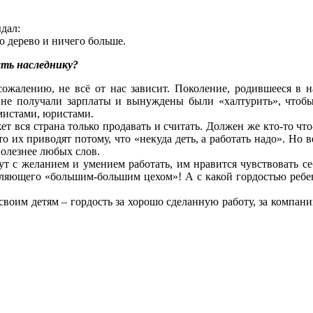
дал:
о дерево и ничего больше.
ать наследнику?
ожалению, не всё от нас зависит. Поколение, родившееся в н
и не получали зарплаты и вынуждены были «халтурить», чтоб
мистами, юристами.
ет вся страна только продавать и считать. Должен же кто-то что
то их приводят потому, что «некуда деть, а работать надо». Но 
полезнее любых слов.
ут с желанием и умением работать, им нравится чувствовать себ
вляющего «большим-большим цехом»! А с какой гордостью ребен
своим детям – гордость за хорошо сделанную работу, за компанию