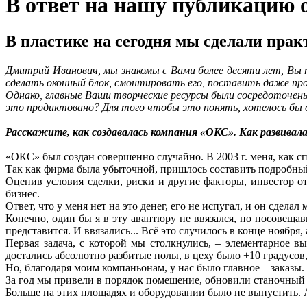
В ответ на нашу публикацию 
В пластике на сегодня мы сделали прак
Дмитрий Иванович, мы знакомы с Вами более десяти лет, Вы 
сделать оконный блок, смонтировать его, поставить даже прог
Однако, главные Ваши творческие ресурсы были сосредоточены 
это продиктовано? Для того чтобы это понять, хотелось бы
Расскажите, как создавалась компания «ОКС». Как развивала
«ОКС» был создан совершенно случайно. В 2003 г. меня, как 
Так как фирма была убыточной, пришлось составить подробны
Оценив условия сделки, риски и другие факторы, инвестор от
бизнес.
Ответ, что у меня нет на это денег, его не испугал, и он сделал
Конечно, один бы я в эту авантюру не ввязался, но посовещав
представится. И ввязались... Всё это случилось в конце ноябр
Первая задача, с которой мы столкнулись, – элементарное 
достались абсолютно разбитые полы, в цеху было +10 градусов,
Но, благодаря моим компаньонам, у нас было главное – заказы.
За год мы привели в порядок помещение, обновили станочный п
Больше на этих площадях и оборудовании было не выпустить. 