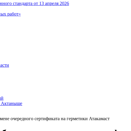
ного стандарта от 13 апреля 2026
ных работ»
ласти
ий
в Актаныше
мене очередного сертификата на герметики Атакамаст