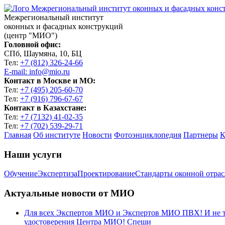
Межрегиональный институт
оконных и фасадных конструкций
(центр "МИО")
Головной офис:
СПб, Шаумяна, 10, БЦ
Тел:
+7 (812) 326-24-66
E-mail: info@mio.ru
Контакт в Москве и МО:
Тел:
+7 (495) 205-60-70
Тел:
+7 (916) 796-67-67
Контакт в Казахстане:
Тел:
+7 (7132) 41-02-35
Тел:
+7 (702) 539-29-71
Главная
Об институте
Новости
Фотоэнциклопедия
Партнеры
К
Наши услуги
Обучение
Экспертиза
Проектирование
Стандарты оконной отра
Актуальные новости от МИО
Для всех Экспертов МИО и Экспертов МИО ПВХ! И не тол
удостоверения Центра МИО! Спеши