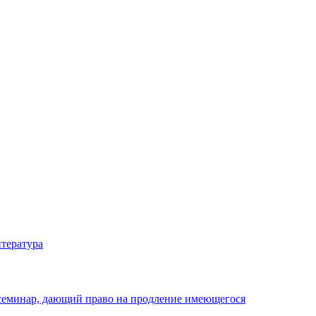
тература
 семинар, дающий право на продление имеющегося