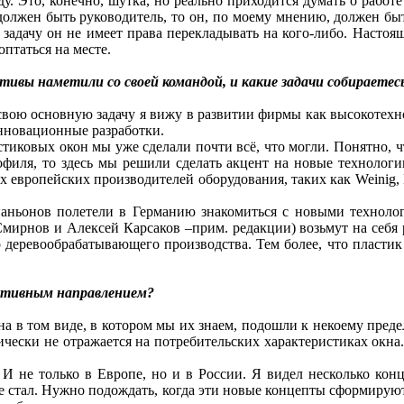
ду. Это, конечно, шутка, но реально приходится думать о работ
 должен быть руководитель, то он, по моему мнению, должен бы
 задачу он не имеет права перекладывать на кого-либо. Насто
оптаться на месте.
ктивы наметили со своей командой, и какие задачи собираете
 свою основную задачу я вижу в развитии фирмы как высокотехн
нновационные разработки.
астиковых окон мы уже сделали почти всё, что могли. Понятно, 
офиля, то здесь мы решили сделать акцент на новые технологи
х европейских производителей оборудования, таких как Weini
аньонов полетели в Германию знакомиться с новыми технолог
ирнов и Алексей Карсаков –прим. редакции) возьмут на себя ра
о деревообрабатывающего производства. Тем более, что пластик
ктивным направлением?
на в том виде, в котором мы их знаем, подошли к некоему пред
чески не отражается на потребительских характеристиках окна.
 И не только в Европе, но и в России. Я видел несколько кон
не стал. Нужно подождать, когда эти новые концепты сформируютс