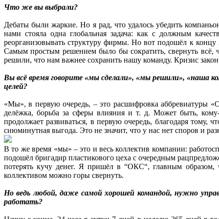
Что же вы выбрали?
Дебаты были жаркие. Но я рад, что удалось убедить компаньо
нами стояла одна глобальная задача: как с должным качес
реорганизовывать структуру фирмы. Но вот подошёл к концу 2
Самым простым решением было бы сократить, свернуть всё, ч
решили, что нам важнее сохранить нашу команду. Кризис закончи
Вы всё время говорите «мы сделали», «мы решили», «наша к
целей?
«Мы», в первую очередь, – это расшифровка аббревиатуры «О
делёжка, борьба за сферы влияния и т. д. Может быть, ко
продолжает развиваться, в первую очередь, благодаря тому, ч
сиюминутная выгода. Это не значит, что у нас нет споров и ра
В то же время «мы» – это и весь коллектив компании: работо
подошёл бригадир пластикового цеха с очередным рацпредложе
потерять кучу денег. Я пришёл в “ОКС“, главным образом, ч
коллективом можно горы свернуть.
Но ведь любой, даже самой хорошей командой, нужно управ
работать?