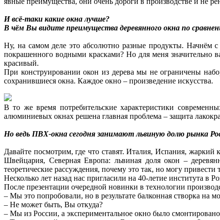
явные преимущества, они очень дороги в производстве и не ре
И всё-таки какие окна лучше?
В чём Вы видите преимущества деревянного окна по сравне
Ну, на самом деле это абсолютно разные продукты. Начнём с
покрашенного водными красками? Но для меня значительно ва
красивый.
При конструировании окон из дерева мы не ограничены набо
сохранившиеся окна. Каждое окно – произведение искусства.
В то же время потребительские характеристики современны
алюминиевых окнах решена главная проблема – защита лакокр
Но ведь ПВХ-окна сегодня занимают львиную долю рынка Росс
Давайте посмотрим, где что ставят. Италия, Испания, жаркий
Швейцария, Северная Европа: львиная доля окон – деревянн
теоретические рассуждения, почему это так, но могу привести 
Несколько лет назад нас пригласили на 40-летие института в 
После презентации очередной новинки в технологии производс
– Мы это попробовали, но в результате балконная створка на м
– Не может быть, Вы откуда?
– Мы из России, а экспериментальное окно было смонтировано