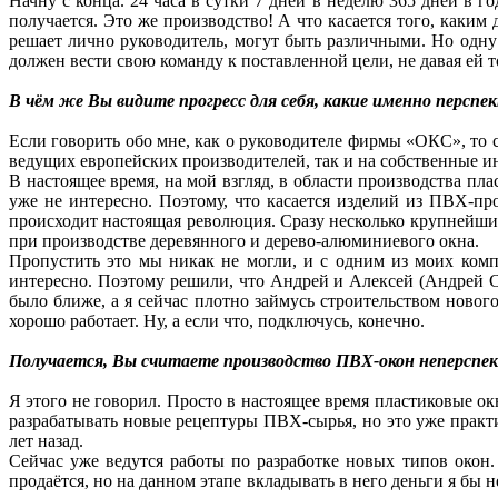
Начну с конца. 24 часа в сутки 7 дней в неделю 365 дней в го
получается. Это же производство! А что касается того, каким
решает лично руководитель, могут быть различными. Но одну
должен вести свою команду к поставленной цели, не давая ей т
В чём же Вы видите прогресс для себя, какие именно перспе
Если говорить обо мне, как о руководителе фирмы «ОКС», то
ведущих европейских производителей, так и на собственные и
В настоящее время, на мой взгляд, в области производства пл
уже не интересно. Поэтому, что касается изделий из ПВХ-пр
происходит настоящая революция. Сразу несколько крупнейши
при производстве деревянного и дерево-алюминиевого окна.
Пропустить это мы никак не могли, и с одним из моих комп
интересно. Поэтому решили, что Андрей и Алексей (Андрей См
было ближе, а я сейчас плотно займусь строительством новог
хорошо работает. Ну, а если что, подключусь, конечно.
Получается, Вы считаете производство ПВХ-окон неперспе
Я этого не говорил. Просто в настоящее время пластиковые ок
разрабатывать новые рецептуры ПВХ-сырья, но это уже практи
лет назад.
Сейчас уже ведутся работы по разработке новых типов окон.
продаётся, но на данном этапе вкладывать в него деньги я бы 