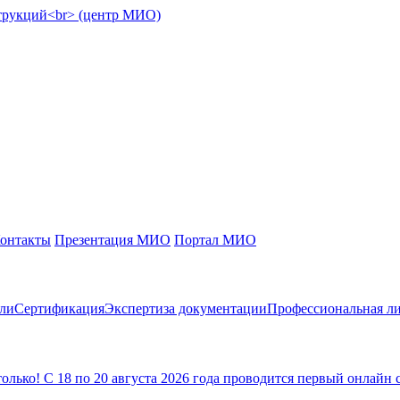
онтакты
Презентация МИО
Портал МИО
сли
Сертификация
Экспертиза документации
Профессиональная ли
ько! С 18 по 20 августа 2026 года проводится первый онлайн