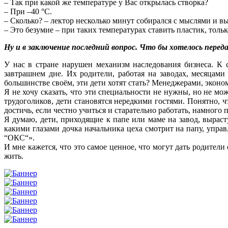
– Так при какой же температуре у Вас открылась створка?
– При –40 °С.
– Сколько? – лектор несколько минут собирался с мыслями и вы
– Это безумие – при таких температурах ставить пластик, тольк
Ну и в заключение последний вопрос. Что бы хотелось перед
У нас в стране нарушен механизм наследования бизнеса. К с
завтрашнем дне. Их родители, работая на заводах, месяцам
большинстве своём, эти дети хотят стать? Менеджерами, эконо
Я не хочу сказать, что эти специальности не нужны, но не мож
трудоголиков, дети становятся нередкими гостями. Понятно, ч
достичь, если честно учиться и старательно работать, намного 
Я думаю, дети, приходящие к папе или маме на завод, выраст
какими глазами дочка начальника цеха смотрит на папу, упра
“ОКС“».
И мне кажется, что это самое ценное, что могут дать родители 
жить.