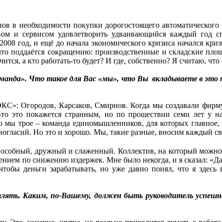
нов в необходимости покупки дорогостоящего автоматического 
твом и сервисом удовлетворить удваивающийся каждый год спр
008 год, и ещё до начала экономического кризиса начался кри
то поддаётся сокращению: производственные и складские площ
тся, а кто работать-то будет? И где, собственно? Я считаю, что
оманда». Что такое для Вас «мы», что Вы вкладываете в это
КС»: Огородов, Карсаков, Смирнов. Когда мы создавали фирму, 
му-то это покажется странным, но по прошествии семи лет у 
то мы трое – команда единомышленников, для которых главное, 
зногласий. Но это и хорошо. Мы, такие разные, вносим каждый св
способный, дружный и слаженный. Коллектив, на который можно
нием по снижению издержек. Мне было некогда, и я сказал: «Да
тобы деньги зарабатывать, но уже давно понял, что я здесь 
лять. Каким, по-Вашему, должен быть руководитель успешной 