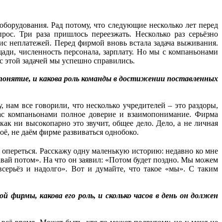
оборудования. Рад потому, что следующие несколько лет перед
ос. Три раза пришлось переезжать. Несколько раз серьёзно
зис неплатежей. Перед фирмой вновь встала задача выживания.
ади, численность персонала, зарплату. Но мы с компаньонами
 с этой задачей мы успешно справились.
 понятие, и какова роль команды в достижении поставленных
нам все говорили, что несколько учредителей – это раздоры,
нас компаньонами полное доверие и взаимопонимание. Фирма
как ни высокопарно это звучит, общее дело. Дело, а не личная
оё, не даём фирме развиваться однобоко.
 опереться. Расскажу одну маленькую историю: недавно ко мне
вай потом». На что он заявил: «Потом будет поздно. Мы можем
всерьёз и надолго». Вот и думайте, что такое «мы». С таким
фирмы, какова его роль, и сколько часов в день он должен