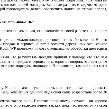
е всё время. Может быть, кто-то может подругому, но у меня не
ть достоин своей команды. Все люди разные, и задачи, которые
ящий руководитель должен обеспечить движение фирмы вперёд,
сь решать лично Вы?
ологичной компании, опирающейся в своей работе как на опыт
что детали можно доводить до совершенства бесконечно. Но это
и продаж и сервиса. А вот в области деревянных окон сейчас
g, Koch, WP предложили новую концепцию обработки древесины
иями. По результатам поездки пришли к выводу, что это нам
звитие продаж и сервиса, о котором я говорил, это всегда им
 мне уже порядком поднадоел. В принципе, там всё и без меня
елу. Конечно, можно увеличивать количество камер, продолжать
 Ведь концепция данного вида окон была разработана более 30
цептов такого окна. Пластик попрежнему актуален, он хорошо
я во что-то технологичное, так как пока что, несмотря на свои