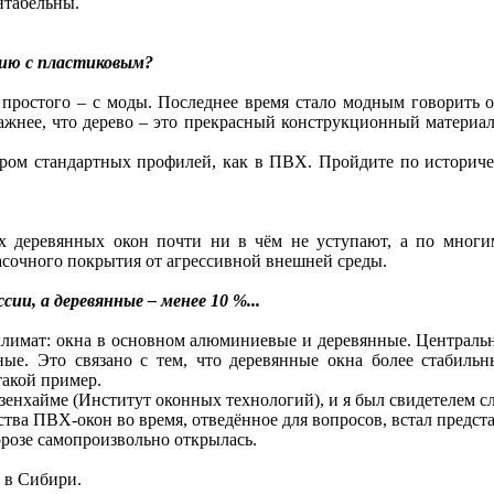
нтабельны.
нию с пластиковым?
 простого – с моды. Последнее время стало модным говорить о
жнее, что дерево – это прекрасный конструкционный материал:
ром стандартных профилей, как в ПВХ. Пройдите по историческ
х деревянных окон почти ни в чём не уступают, а по многим
асочного покрытия от агрессивной внешней среды.
ии, а деревянные – менее 10 %...
 климат: окна в основном алюминиевые и деревянные. Центральн
ые. Это связано с тем, что деревянные окна более стабильн
такой пример.
Розенхайме (Институт оконных технологий), и я был свидетелем 
тва ПВХ-окон во время, отведённое для вопросов, встал предст
орозе самопроизвольно открылась.
 в Сибири.