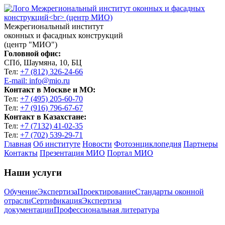
Межрегиональный институт
оконных и фасадных конструкций
(центр "МИО")
Головной офис:
СПб, Шаумяна, 10, БЦ
Тел:
+7 (812) 326-24-66
E-mail: info@mio.ru
Контакт в Москве и МО:
Тел:
+7 (495) 205-60-70
Тел:
+7 (916) 796-67-67
Контакт в Казахстане:
Тел:
+7 (7132) 41-02-35
Тел:
+7 (702) 539-29-71
Главная
Об институте
Новости
Фотоэнциклопедия
Партнеры
Контакты
Презентация МИО
Портал МИО
Наши услуги
Обучение
Экспертиза
Проектирование
Стандарты оконной
отрасли
Сертификация
Экспертиза
документации
Профессиональная литература