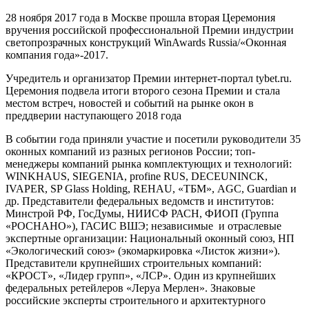
28 ноября 2017 года в Москве прошла вторая Церемония
вручения российской профессиональной Премии индустрии
светопрозрачных конструкций WinAwards Russia/«Оконная
компания года»-2017.
Учредитель и организатор Премии интернет-портал tybet.ru.
Церемония подвела итоги второго сезона Премии и стала
местом встреч, новостей и событий на рынке окон в
преддверии наступающего 2018 года
В событии года приняли участие и посетили руководители 35
оконных компаний из разных регионов России; топ-
менеджеры компаний рынка комплектующих и технологий:
WINKHAUS, SIEGENIA, profine RUS, DECEUNINCK,
IVAPER, SP Glass Holding, REHAU, «ТБМ», AGC, Guardian и
др. Представители федеральных ведомств и институтов:
Минстрой РФ, ГосДумы, НИИСФ РАСН, ФИОП (Группа
«РОСНАНО»), ГАСИС ВШЭ; независимые и отраслевые
экспертные организации: Национальный оконный союз, НП
«Экологический союз» (экомаркировка «Листок жизни»).
Представители крупнейших строительных компаний:
«КРОСТ», «Лидер групп», «ЛСР». Один из крупнейших
федеральных ретейлеров «Леруа Мерлен». Знаковые
российские эксперты строительного и архитектурного