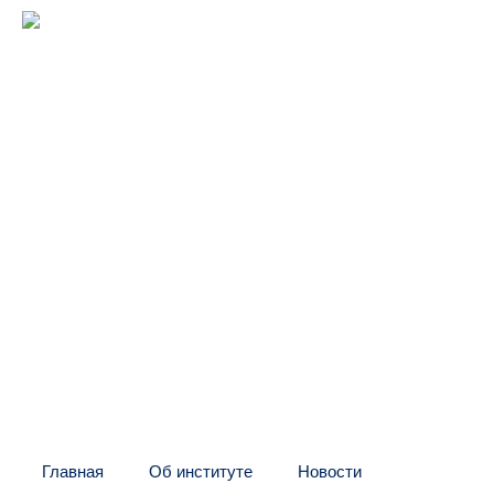
Межрегиональный институт
оконных и фасадных конструкций
(центр "МИО")
Головной офис:
СПб, Шаумяна, 10, БЦ
Тел:
+7 (812) 326-24-66
E-mail: info@mio.ru
Контакт в Москве и МО:
Тел:
+7 (495) 205-60-70
Тел:
+7 (916) 796-67-67
Контакт в Казахстане:
Тел:
+7 (7132) 41-02-35
Тел:
+7 (702) 539-29-71
Главная
Об институте
Новости