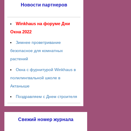
Новости партнеров
Winkhaus на форуме Дни
Окна 2022
Зимнее проветривание
безопасное для комнатных
растений
Окна с фурнитурой Winkhaus в
полилингвальной школе в
Актаныше
Поздравляем с Днем строителя
Свежий номер журнала