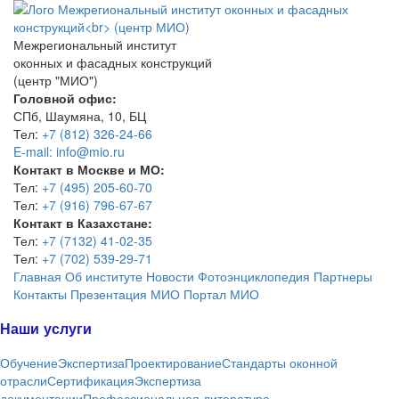
Межрегиональный институт
оконных и фасадных конструкций
(центр "МИО")
Головной офис:
СПб, Шаумяна, 10, БЦ
Тел:
+7 (812) 326-24-66
E-mail: info@mio.ru
Контакт в Москве и МО:
Тел:
+7 (495) 205-60-70
Тел:
+7 (916) 796-67-67
Контакт в Казахстане:
Тел:
+7 (7132) 41-02-35
Тел:
+7 (702) 539-29-71
Главная
Об институте
Новости
Фотоэнциклопедия
Партнеры
Контакты
Презентация МИО
Портал МИО
Наши услуги
Обучение
Экспертиза
Проектирование
Стандарты оконной
отрасли
Сертификация
Экспертиза
документации
Профессиональная литература