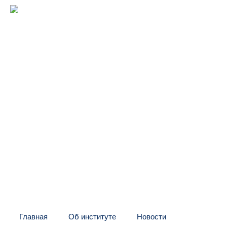
Межрегиональный институт
оконных и фасадных конструкций
(центр "МИО")
Головной офис:
СПб, Шаумяна, 10, БЦ
Тел:
+7 (812) 326-24-66
E-mail: info@mio.ru
Контакт в Москве и МО:
Тел:
+7 (495) 205-60-70
Тел:
+7 (916) 796-67-67
Контакт в Казахстане:
Тел:
+7 (7132) 41-02-35
Тел:
+7 (702) 539-29-71
Главная
Об институте
Новости