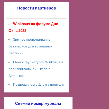
Новости партнеров
Winkhaus на форуме Дни
Окна 2022
Зимнее проветривание
безопасное для комнатных
растений
Окна с фурнитурой Winkhaus в
полилингвальной школе в
Актаныше
Поздравляем с Днем строителя
Свежий номер журнала