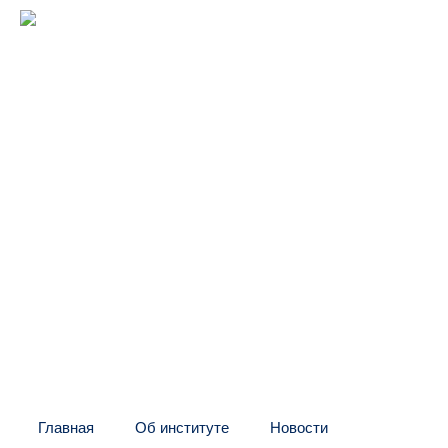
Межрегиональный институт
оконных и фасадных конструкций
(центр "МИО")
Головной офис:
СПб, Шаумяна, 10, БЦ
Тел:
+7 (812) 326-24-66
E-mail: info@mio.ru
Контакт в Москве и МО:
Тел:
+7 (495) 205-60-70
Тел:
+7 (916) 796-67-67
Контакт в Казахстане:
Тел:
+7 (7132) 41-02-35
Тел:
+7 (702) 539-29-71
Главная
Об институте
Новости