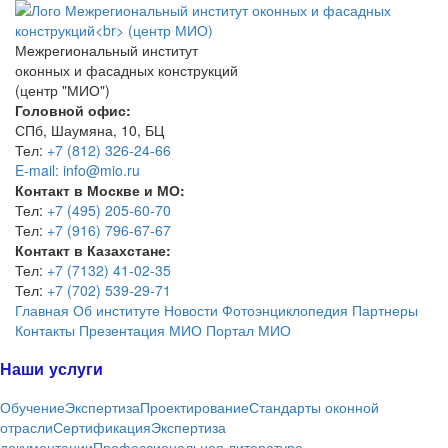
Межрегиональный институт
оконных и фасадных конструкций
(центр "МИО")
Головной офис:
СПб, Шаумяна, 10, БЦ
Тел:
+7 (812) 326-24-66
E-mail: info@mio.ru
Контакт в Москве и МО:
Тел:
+7 (495) 205-60-70
Тел:
+7 (916) 796-67-67
Контакт в Казахстане:
Тел:
+7 (7132) 41-02-35
Тел:
+7 (702) 539-29-71
Главная
Об институте
Новости
Фотоэнциклопедия
Партнеры
Контакты
Презентация МИО
Портал МИО
Наши услуги
Обучение
Экспертиза
Проектирование
Стандарты оконной
отрасли
Сертификация
Экспертиза
документации
Профессиональная литература