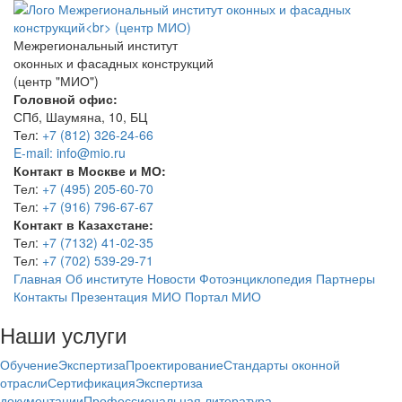
Межрегиональный институт
оконных и фасадных конструкций
(центр "МИО")
Головной офис:
СПб, Шаумяна, 10, БЦ
Тел:
+7 (812) 326-24-66
E-mail: info@mio.ru
Контакт в Москве и МО:
Тел:
+7 (495) 205-60-70
Тел:
+7 (916) 796-67-67
Контакт в Казахстане:
Тел:
+7 (7132) 41-02-35
Тел:
+7 (702) 539-29-71
Главная
Об институте
Новости
Фотоэнциклопедия
Партнеры
Контакты
Презентация МИО
Портал МИО
Наши услуги
Обучение
Экспертиза
Проектирование
Стандарты оконной
отрасли
Сертификация
Экспертиза
документации
Профессиональная литература