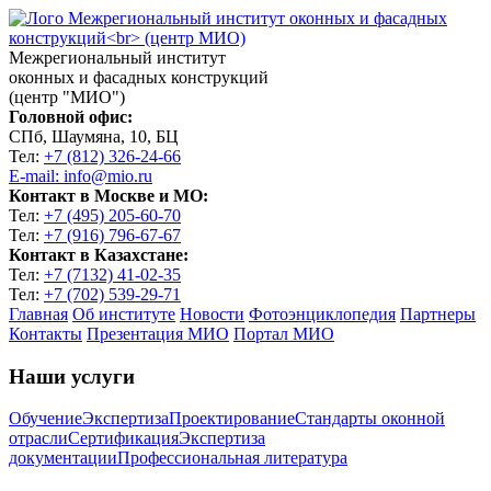
Межрегиональный институт
оконных и фасадных конструкций
(центр "МИО")
Головной офис:
СПб, Шаумяна, 10, БЦ
Тел:
+7 (812) 326-24-66
E-mail: info@mio.ru
Контакт в Москве и МО:
Тел:
+7 (495) 205-60-70
Тел:
+7 (916) 796-67-67
Контакт в Казахстане:
Тел:
+7 (7132) 41-02-35
Тел:
+7 (702) 539-29-71
Главная
Об институте
Новости
Фотоэнциклопедия
Партнеры
Контакты
Презентация МИО
Портал МИО
Наши услуги
Обучение
Экспертиза
Проектирование
Стандарты оконной
отрасли
Сертификация
Экспертиза
документации
Профессиональная литература