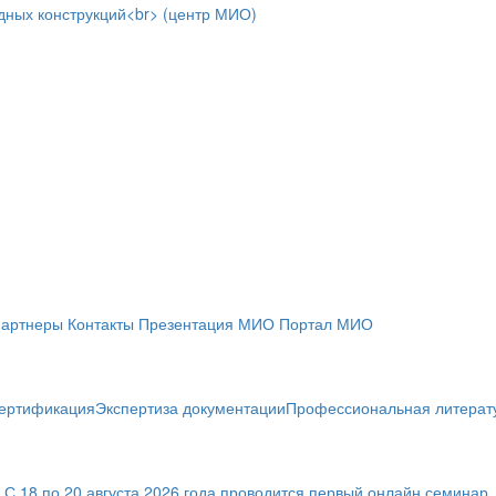
артнеры
Контакты
Презентация МИО
Портал МИО
ертификация
Экспертиза документации
Профессиональная литерат
! С 18 по 20 августа 2026 года проводится первый онлайн семин