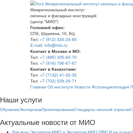
Межрегиональный институт
оконных и фасадных конструкций
(центр "МИО")
Головной офис:
СПб, Шаумяна, 10, БЦ
Тел:
+7 (812) 326-24-66
E-mail: info@mio.ru
Контакт в Москве и МО:
Тел:
+7 (495) 205-60-70
Тел:
+7 (916) 796-67-67
Контакт в Казахстане:
Тел:
+7 (7132) 41-02-35
Тел:
+7 (702) 539-29-71
Главная
Об институте
Новости
Фотоэнциклопедия
П
Наши услуги
Обучение
Экспертиза
Проектирование
Стандарты оконной отрасли
С
Актуальные новости от МИО
Для всех Экспертов МИО и Экспертов МИО ПВХ! И не только