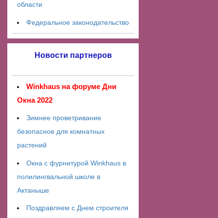
области
Федеральное законодательство
Новости партнеров
Winkhaus на форуме Дни
Окна 2022
Зимнее проветривание
безопасное для комнатных
растений
Окна с фурнитурой Winkhaus в
полилингвальной школе в
Актаныше
Поздравляем с Днем строителя