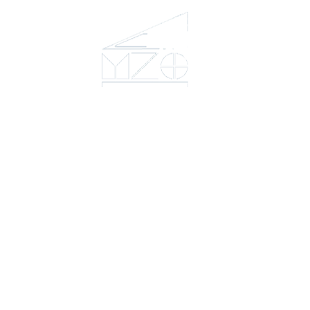
Межрегиональный институт
оконных и фасадных конструкций
(центр "МИО")
Головной офис:
СПб, Шаумяна, 10, БЦ
Тел:
+7 (812) 326-24-66
E-mail: info@mio.ru
Контакт в Москве и МО:
Тел:
+7 (495) 205-60-70
Тел:
+7 (916) 796-67-67
Контакт в Казахстане:
Тел:
+7 (7132) 41-02-35
Тел:
+7 (702) 539-29-71