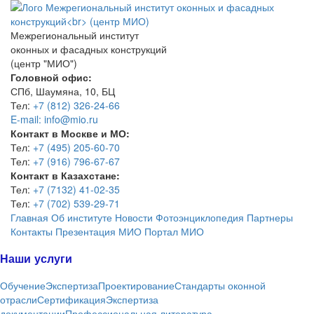
Межрегиональный институт
оконных и фасадных конструкций
(центр "МИО")
Головной офис:
СПб, Шаумяна, 10, БЦ
Тел:
+7 (812) 326-24-66
E-mail: info@mio.ru
Контакт в Москве и МО:
Тел:
+7 (495) 205-60-70
Тел:
+7 (916) 796-67-67
Контакт в Казахстане:
Тел:
+7 (7132) 41-02-35
Тел:
+7 (702) 539-29-71
Главная
Об институте
Новости
Фотоэнциклопедия
Партнеры
Контакты
Презентация МИО
Портал МИО
Наши услуги
Обучение
Экспертиза
Проектирование
Стандарты оконной
отрасли
Сертификация
Экспертиза
документации
Профессиональная литература