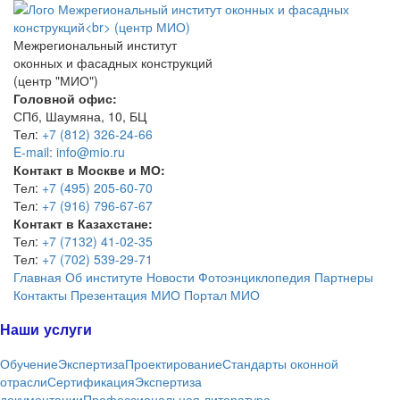
Межрегиональный институт
оконных и фасадных конструкций
(центр "МИО")
Головной офис:
СПб, Шаумяна, 10, БЦ
Тел:
+7 (812) 326-24-66
E-mail: info@mio.ru
Контакт в Москве и МО:
Тел:
+7 (495) 205-60-70
Тел:
+7 (916) 796-67-67
Контакт в Казахстане:
Тел:
+7 (7132) 41-02-35
Тел:
+7 (702) 539-29-71
Главная
Об институте
Новости
Фотоэнциклопедия
Партнеры
Контакты
Презентация МИО
Портал МИО
Наши услуги
Обучение
Экспертиза
Проектирование
Стандарты оконной
отрасли
Сертификация
Экспертиза
документации
Профессиональная литература