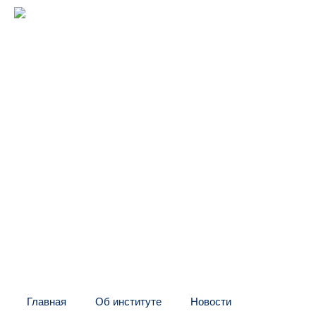
Межрегиональный институт
оконных и фасадных конструкций
(центр "МИО")
Головной офис:
СПб, Шаумяна, 10, БЦ
Тел:
+7 (812) 326-24-66
E-mail: info@mio.ru
Контакт в Москве и МО:
Тел:
+7 (495) 205-60-70
Тел:
+7 (916) 796-67-67
Контакт в Казахстане:
Тел:
+7 (7132) 41-02-35
Тел:
+7 (702) 539-29-71
Главная
Об институте
Новости