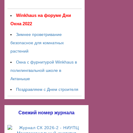
Winkhaus на форуме Дни
Окна 2022
Зимнее проветривание
безопасное для комнатных
растений
Окна с фурнитурой Winkhaus в
полилингвальной школе в
Актаныше
Поздравляем с Днем строителя
Свежий номер журнала