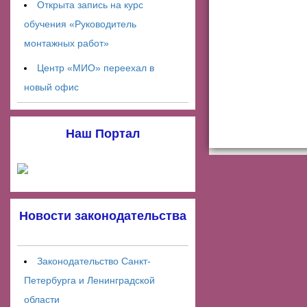
Открыта запись на курс
обучения «Руководитель
монтажных работ»
Центр «МИО» переехал в
новый офис
Наш Портал
Новости законодательства
Законодательство Санкт-
Петербурга и Ленинградской
области