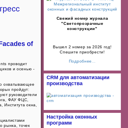
гресс
Свежий номер журнала
"Светопрозрачные
конструкции"
Facades of
Вышел 2 номер за 2026 год!
Спешите приобрести!
Подробнее...
nts проводит
щиков и осенью -
CRM для автоматизации
производства
но охватывающее
торых пройдут:
вуют руководители
рга, ФАУ ФЦС,
, Института окна,
Настройка оконных
ециалистами
программ
о рынка, точек