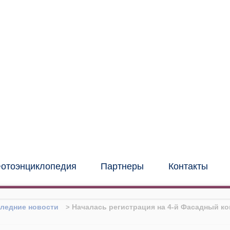
иональный институт
нных и фасадных
конструкций
(центр "МИО")
отоэнциклопедия
Партнеры
Контакты
ледние новости
Началась регистрация на 4-й Фасадный ко