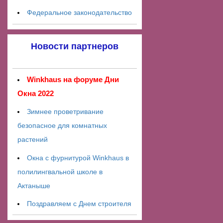
Федеральное законодательство
Новости партнеров
Winkhaus на форуме Дни
Окна 2022
Зимнее проветривание
безопасное для комнатных
растений
Окна с фурнитурой Winkhaus в
полилингвальной школе в
Актаныше
Поздравляем с Днем строителя