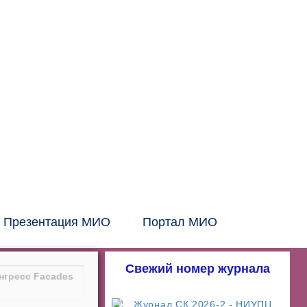
Головной офис:
СПб, Шаумяна, 10, БЦ
Тел:
+7 (812) 326-24-66
E-mail: info@mio.ru
Контакт в Москве и МО:
Тел:
+7 (495) 205-60-70
Тел:
+7 (916) 796-67-67
Контакт в Казахстане:
Тел:
+7 (7132) 41-02-35
Тел:
+7 (702) 539-29-71
Презентация МИО
Портал МИО
Свежий номер журнала
нгресс Facades