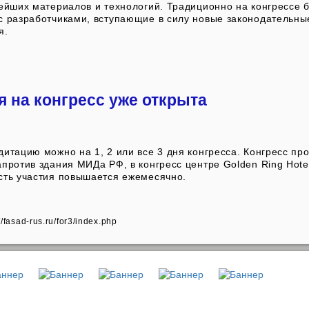
вейших материалов и технологий. Традиционно на конгрессе б
с разработчиками, вступающие в силу новые законодательны
я.
я на конгресс уже открыта
итацию можно на 1, 2 или все 3 дня конгресса. Конгресс пр
против здания МИДа РФ, в конгресс центре Golden Ring Hotel
сть участия повышается ежемесячно.
://fasad-rus.ru/for3/index.php