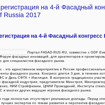
регистрация на 4-й Фасадный кон
f Russia 2017
егистрация на 4-й Фасадный конгресс 
7
Портал FASAD-RUS.RU, совместно с ODF Eve
 Форум фасадных инноваций, для архитекторов и проектиров
с для специалистов фасадного рынка.
с - это единственное мероприятие в России профессиональ
енты фасадного рынка. Конгресс длится 3 дня, в течение ко
ФС и День СФТК + Изоляция. В конгрессе традиционно участ
 фасадной индустрии, представители Минстроя, Минпромто
нко, НИИ Стройфизики, ЦНИИ Промзданий, Института стекла
 и многих других ведущих игроков фасадного рынка.
го года полностью отсутствуют рекламные доклады. Перед сп
 лучших экспертов по темам развития и перспектив фасадног