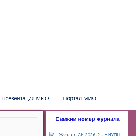
Головной офис:
СПб, Шаумяна, 10, БЦ
Тел:
+7 (812) 326-24-66
E-mail: info@mio.ru
Контакт в Москве и МО:
Тел:
+7 (495) 205-60-70
Тел:
+7 (916) 796-67-67
Контакт в Казахстане:
Тел:
+7 (7132) 41-02-35
Тел:
+7 (702) 539-29-71
Презентация МИО
Портал МИО
Свежий номер журнала