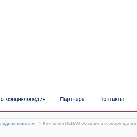
иональный институт
нных и фасадных
конструкций
(центр "МИО")
отоэнциклопедия
Партнеры
Контакты
ледние новости
Компания REHAU объявила о ребрендинге