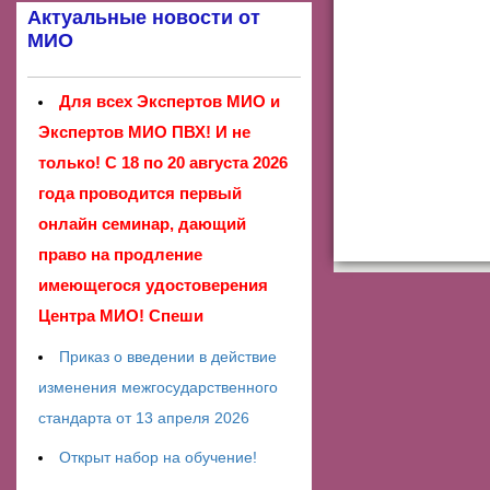
Актуальные новости от
МИО
Для всех Экспертов МИО и
Экспертов МИО ПВХ! И не
только! С 18 по 20 августа 2026
года проводится первый
онлайн семинар, дающий
право на продление
имеющегося удостоверения
Центра МИО! Спеши
Приказ о введении в действие
изменения межгосударственного
стандарта от 13 апреля 2026
Открыт набор на обучение!