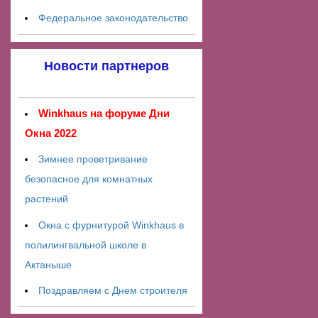
Федеральное законодательство
Новости партнеров
Winkhaus на форуме Дни
Окна 2022
Зимнее проветривание
безопасное для комнатных
растений
Окна с фурнитурой Winkhaus в
полилингвальной школе в
Актаныше
Поздравляем с Днем строителя