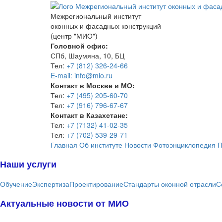
Межрегиональный институт
оконных и фасадных конструкций
(центр "МИО")
Головной офис:
СПб, Шаумяна, 10, БЦ
Тел:
+7 (812) 326-24-66
E-mail: info@mio.ru
Контакт в Москве и МО:
Тел:
+7 (495) 205-60-70
Тел:
+7 (916) 796-67-67
Контакт в Казахстане:
Тел:
+7 (7132) 41-02-35
Тел:
+7 (702) 539-29-71
Главная
Об институте
Новости
Фотоэнциклопедия
П
Наши услуги
Обучение
Экспертиза
Проектирование
Стандарты оконной отрасли
С
Актуальные новости от МИО