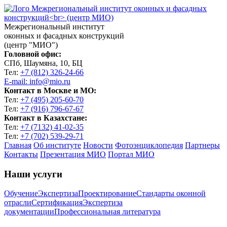
Межрегиональный институт
оконных и фасадных конструкций
(центр "МИО")
Головной офис:
СПб, Шаумяна, 10, БЦ
Тел:
+7 (812) 326-24-66
E-mail: info@mio.ru
Контакт в Москве и МО:
Тел:
+7 (495) 205-60-70
Тел:
+7 (916) 796-67-67
Контакт в Казахстане:
Тел:
+7 (7132) 41-02-35
Тел:
+7 (702) 539-29-71
Главная
Об институте
Новости
Фотоэнциклопедия
Партнеры
Контакты
Презентация МИО
Портал МИО
Наши услуги
Обучение
Экспертиза
Проектирование
Стандарты оконной
отрасли
Сертификация
Экспертиза
документации
Профессиональная литература