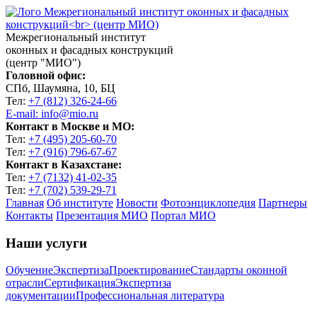
Межрегиональный институт
оконных и фасадных конструкций
(центр "МИО")
Головной офис:
СПб, Шаумяна, 10, БЦ
Тел:
+7 (812) 326-24-66
E-mail: info@mio.ru
Контакт в Москве и МО:
Тел:
+7 (495) 205-60-70
Тел:
+7 (916) 796-67-67
Контакт в Казахстане:
Тел:
+7 (7132) 41-02-35
Тел:
+7 (702) 539-29-71
Главная
Об институте
Новости
Фотоэнциклопедия
Партнеры
Контакты
Презентация МИО
Портал МИО
Наши услуги
Обучение
Экспертиза
Проектирование
Стандарты оконной
отрасли
Сертификация
Экспертиза
документации
Профессиональная литература