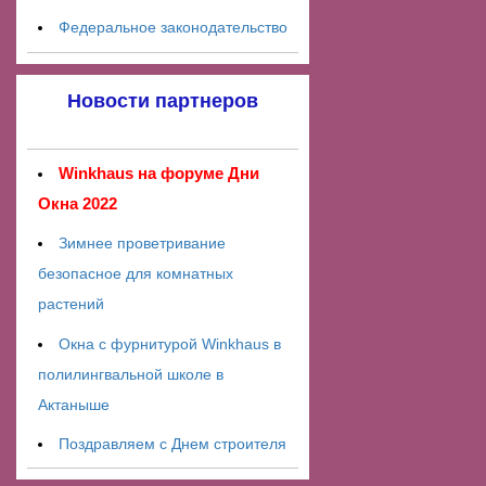
Федеральное законодательство
Новости партнеров
Winkhaus на форуме Дни
Окна 2022
Зимнее проветривание
безопасное для комнатных
растений
Окна с фурнитурой Winkhaus в
полилингвальной школе в
Актаныше
Поздравляем с Днем строителя