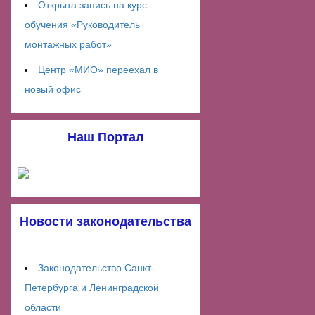
Открыта запись на курс
обучения «Руководитель
монтажных работ»
Центр «МИО» переехал в
новый офис
Наш Портал
Новости законодательства
Законодательство Санкт-
Петербурга и Ленинградской
области