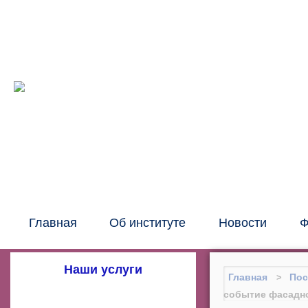
Межрег
око
Главная
Об институте
Новости
Ф
Наши услуги
Главная
Пос
событие фасадной