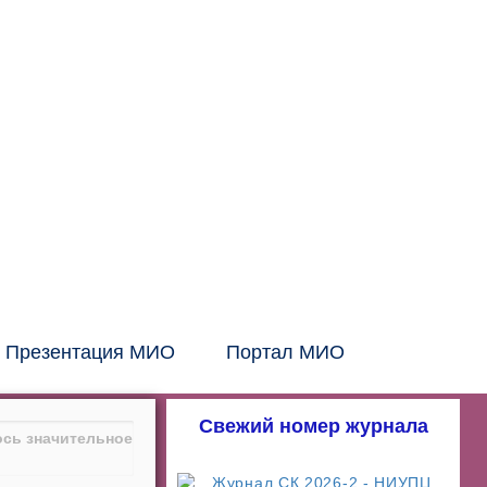
Головной офис:
СПб, Шаумяна, 10, БЦ
Тел:
+7 (812) 326-24-66
E-mail: info@mio.ru
Контакт в Москве и МО:
Тел:
+7 (495) 205-60-70
Тел:
+7 (916) 796-67-67
Контакт в Казахстане:
Тел:
+7 (7132) 41-02-35
Тел:
+7 (702) 539-29-71
Презентация МИО
Портал МИО
Свежий номер журнала
лось значительное