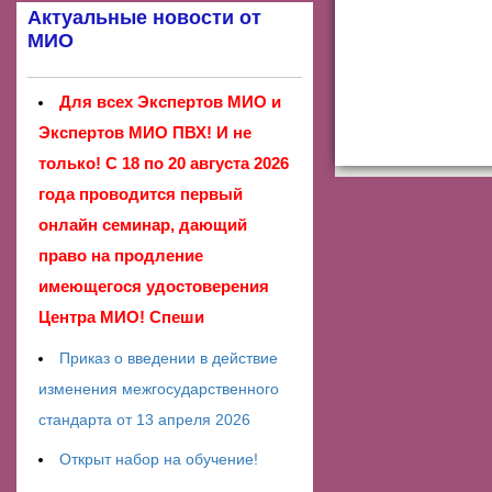
Актуальные новости от
МИО
Для всех Экспертов МИО и
Экспертов МИО ПВХ! И не
только! С 18 по 20 августа 2026
года проводится первый
онлайн семинар, дающий
право на продление
имеющегося удостоверения
Центра МИО! Спеши
Приказ о введении в действие
изменения межгосударственного
стандарта от 13 апреля 2026
Открыт набор на обучение!