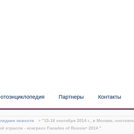
иональный институт
нных и фасадных
конструкций
(центр "МИО")
отоэнциклопедия
Партнеры
Контакты
ледние новости
"15-16 сентября 2014 г., в Москве, состоя
 отрасли - конгресс Facades of Russia+ 2014 "