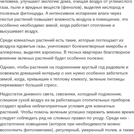
человека, улучшают экологию дома, очищая воздух от углекислого
газа, пыли и вредных веществ (фенолов), выделяя кислород и
полезные фитонциды. А интенсивное испарение влаги через
листья растений повышает влажность воздуха в помещении, что
особенно необходимо зимой, когда работает отопление и
высушивает воздух.
Среди комнатных растений есть такие, которые поглощают из
воздуха ядовитые газы, уничтожают болезнетворные микробы и
аллергены, выделяя аэроионы. В тесных квартирах благотворное
влияние зеленых растений будет особенно полезно.
Однако, чтобы растения на подоконнике круглый год радовали и
освежали домашний интерьер о них нужно особенно заботиться
зимой, когда, привыкшие к теплому климату, зеленые питомцы
переживают большой стресс.
Недостаток дневного света, сквозняки, холодный подоконник,
слишком сухой воздух из-за работающих отопительных приборов
создают крайне неблагоприятные условия для комнатных
растений. Чтобы помочь зеленым успешно пережить зимнее время
следует соблюдать ряд не сложных правил по уходу. Среди них -
достаточное освещение (которое при необходимости можно
восполнить фитолампами), регулярный, умеренный полив, а также