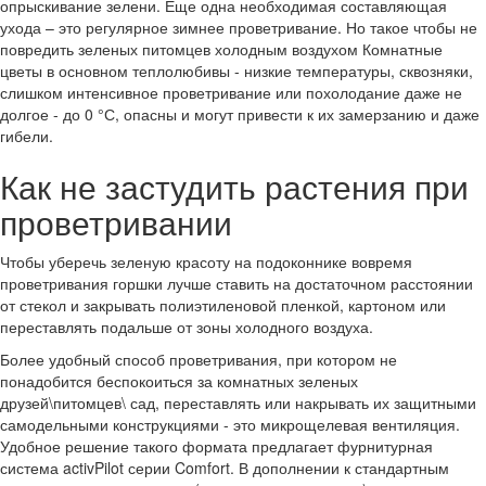
опрыскивание зелени. Еще одна необходимая составляющая
ухода – это регулярное зимнее проветривание. Но такое чтобы не
повредить зеленых питомцев холодным воздухом Комнатные
цветы в основном теплолюбивы - низкие температуры, сквозняки,
слишком интенсивное проветривание или похолодание даже не
долгое - до 0 °С, опасны и могут привести к их замерзанию и даже
гибели.
Как не застудить растения при
проветривании
Чтобы уберечь зеленую красоту на подоконнике вовремя
проветривания горшки лучше ставить на достаточном расстоянии
от стекол и закрывать полиэтиленовой пленкой, картоном или
переставлять подальше от зоны холодного воздуха.
Более удобный способ проветривания, при котором не
понадобится беспокоиться за комнатных зеленых
друзей\питомцев\ сад, переставлять или накрывать их защитными
самодельными конструкциями - это микрощелевая вентиляция.
Удобное решение такого формата предлагает фурнитурная
система activPilot серии Comfort. В дополнении к стандартным