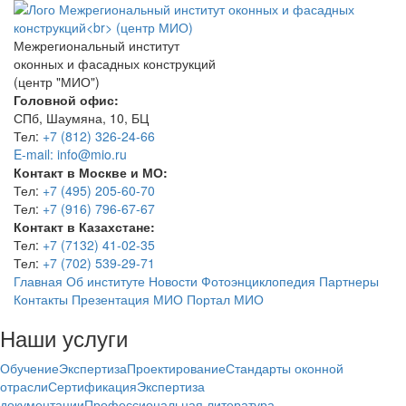
Межрегиональный институт
оконных и фасадных конструкций
(центр "МИО")
Головной офис:
СПб, Шаумяна, 10, БЦ
Тел:
+7 (812) 326-24-66
E-mail: info@mio.ru
Контакт в Москве и МО:
Тел:
+7 (495) 205-60-70
Тел:
+7 (916) 796-67-67
Контакт в Казахстане:
Тел:
+7 (7132) 41-02-35
Тел:
+7 (702) 539-29-71
Главная
Об институте
Новости
Фотоэнциклопедия
Партнеры
Контакты
Презентация МИО
Портал МИО
Наши услуги
Обучение
Экспертиза
Проектирование
Стандарты оконной
отрасли
Сертификация
Экспертиза
документации
Профессиональная литература