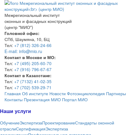
Межрегиональный институт
оконных и фасадных конструкций
(центр "МИО")
Головной офис:
СПб, Шаумяна, 10, БЦ
Тел:
+7 (812) 326-24-66
E-mail: info@mio.ru
Контакт в Москве и МО:
Тел:
+7 (495) 205-60-70
Тел:
+7 (916) 796-67-67
Контакт в Казахстане:
Тел:
+7 (7132) 41-02-35
Тел:
+7 (702) 539-29-71
Главная
Об институте
Новости
Фотоэнциклопедия
Партнеры
Контакты
Презентация МИО
Портал МИО
Наши услуги
Обучение
Экспертиза
Проектирование
Стандарты оконной
отрасли
Сертификация
Экспертиза
документации
Профессиональная литература