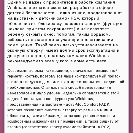
Одним из важных приоритетов в работе компания
Winkhaus являются оконные разработки в сфере
детской безопасности – одна из них, представленная
на выставке, - детский замок FSV, который
обеспечивает блокировку поворота створки (функция
наклона при этом сохраняется) и не позволяет
ребенку открыть окно, помогая, таким образом,
избежать несчастного случая при проветривании
помещения. Такой замок легко устанавливается на
оконную створку, имеет долгий срок эксплуатации и
доступен по цене, поэтому компания Winkhaus
рекомендует его всем у кого в доме есть дети.
Современные окна, как правило, отличаются повышенной
герметичностью, поэтому все чаще контролируемый приток
свежего воздуха в доме или квартире становится ежедневной
необходимостью. Стандартный способ проветривания
небезопасен и мало удобен. Идеально справляется с этой
задачей нестандартная фурнитура Winkhaus,
представленная на выставке - activPilot Comfort PADK,
которая позволяет сместить створку от рамы на 6 мм и
обеспечить, таким образом, естественную вентиляцию и
комфортный микроклимат в помещении, а также защиту от
взлома (соответствие классу взломостойкости- а RC2).