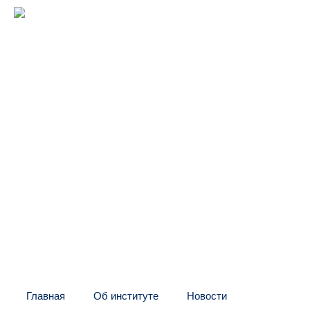
Межрегиональный институт
оконных и фасадных конструкций
(центр "МИО")
Головной офис:
СПб, Шаумяна, 10, БЦ
Тел:
+7 (812) 326-24-66
E-mail: info@mio.ru
Контакт в Москве и МО:
Тел:
+7 (495) 205-60-70
Тел:
+7 (916) 796-67-67
Контакт в Казахстане:
Тел:
+7 (7132) 41-02-35
Тел:
+7 (702) 539-29-71
Главная
Об институте
Новости