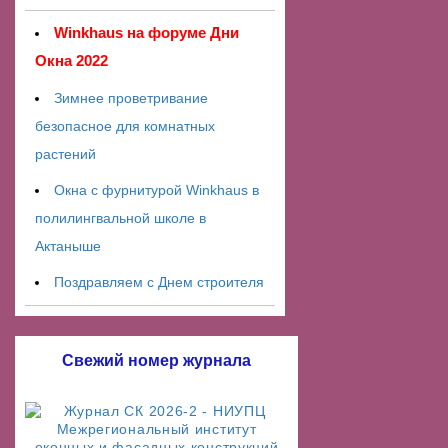
Winkhaus на форуме Дни
Окна 2022
Зимнее проветривание
безопасное для комнатных
растений
Окна с фурнитурой Winkhaus в
полилингвальной школе в
Актаныше
Поздравляем с Днем строителя
Свежий номер журнала