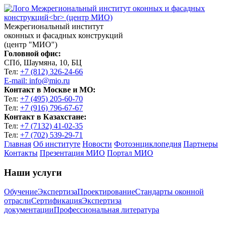
Межрегиональный институт
оконных и фасадных конструкций
(центр "МИО")
Головной офис:
СПб, Шаумяна, 10, БЦ
Тел:
+7 (812) 326-24-66
E-mail: info@mio.ru
Контакт в Москве и МО:
Тел:
+7 (495) 205-60-70
Тел:
+7 (916) 796-67-67
Контакт в Казахстане:
Тел:
+7 (7132) 41-02-35
Тел:
+7 (702) 539-29-71
Главная
Об институте
Новости
Фотоэнциклопедия
Партнеры
Контакты
Презентация МИО
Портал МИО
Наши услуги
Обучение
Экспертиза
Проектирование
Стандарты оконной
отрасли
Сертификация
Экспертиза
документации
Профессиональная литература