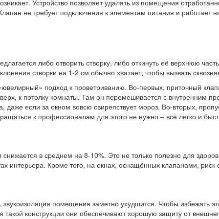
никает. Устройство позволяет удалять из помещения отработанный 
лапан не требует подключения к элементам питания и работает на
длагается либо отворить створку, либо откинуть её верхнюю част
клонения створки на 1-2 см обычно хватает, чтобы вызвать сквозн
«ювелирный» подход к проветриванию. Во-первых, приточный клапа
верх, к потолку комнаты. Там он перемешивается с внутренним пр
, даже если за окном вовсю свирепствует мороз. Во-вторых, проп
ращаться к профессионалам для этого не нужно – всё легко и быс
 снижается в среднем на 8-10%. Это не только полезно для здоров
ах интерьера. Кроме того, на окнах, оснащённых клапанами, риск 
й, звукоизоляция помещения заметно ухудшится. Чтобы избежать э
 такой конструкции они обеспечивают хорошую защиту от внешнег