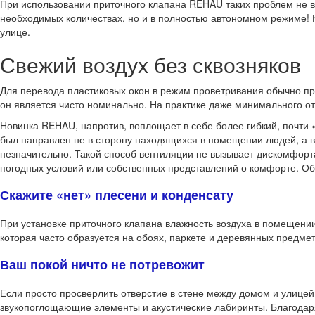
При использовании приточного клапана REHAU таких проблем не воз
необходимых количествах, но и в полностью автономном режиме! К
улице.
Свежий воздух без сквозняков
Для перевода пластиковых окон в режим проветривания обычно пре
он является чисто номинально. На практике даже минимального от
Новинка REHAU, напротив, воплощает в себе более гибкий, почти 
был направлен не в сторону находящихся в помещении людей, а в
незначительно. Такой способ вентиляции не вызывает дискомфорта
погодных условий или собственных представлений о комфорте. Об
Скажите «нет» плесени и конденсату
При установке приточного клапана влажность воздуха в помещении
которая часто образуется на обоях, паркете и деревянных предмет
Ваш покой ничто не потревожит
Если просто просверлить отверстие в стене между домом и улице
звукопоглощающие элементы и акустические лабиринты. Благодаря