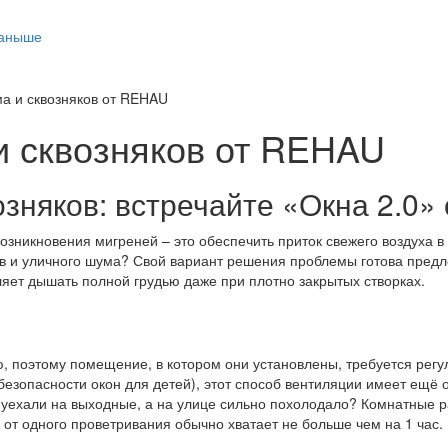
таныше
а и сквозняков от REHAU
и сквозняков от REHAU
зняков: встречайте «Окна 2.0»
зникновения мигреней – это обеспечить приток свежего воздуха в 
ов и уличного шума? Свой вариант решения проблемы готова пред
ляет дышать полной грудью даже при плотно закрытых створках.
 поэтому помещение, в котором они установлены, требуется регу
езопасности окон для детей), этот способ вентиляции имеет ещё о
и уехали на выходные, а на улице сильно похолодало? Комнатные 
а от одного проветривания обычно хватает не больше чем на 1 час.