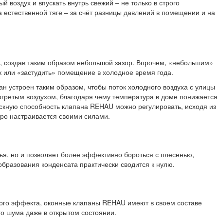
воздух и впускать внутрь свежий – не только в строго
 естественной тяге – за счёт разницы давлений в помещении и на
ь, создав таким образом небольшой зазор. Впрочем, «небольшим»
як или «застудить» помещение в холодное время года.
н устроен таким образом, чтобы поток холодного воздуха с улицы
огретым воздухом, благодаря чему температура в доме понижается
ускную способность клапана REHAU можно регулировать, исходя из
тро настраивается своими силами.
ья, но и позволяет более эффективно бороться с плесенью,
образования конденсата практически сводится к нулю.
того эффекта, оконные клапаны REHAU имеют в своем составе
о шума даже в открытом состоянии.