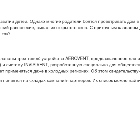
звитии детей. Однако многие родители боятся проветривать дом в 
вший равновесие, выпал из открытого окна. С приточным клапаном 
 так?
паны трех типов: устройство AEROVENT, предназначенное для исп
) и систему INVISIVENT, разработанную специально для обществен
ет применяться даже в холодных регионах. Об этом свидетельству
оявятся на складах компаний-партнеров. Их список можно найти н