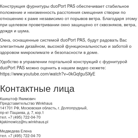
Конструкция фурнитуры duoPort PAS обеспечивает стабильное
положение и неизменность расстояния смещения створки по
отношению к раме независимо от порывов ветра. Благодаря этому
при щелевом проветривании окно защищено от сквозняков, ветра,
дождя и шума.
Окна, оснащенные системой duoPort PAS, будут радовать Вас
элегантным дизайном, высокой функциональностью и заботой о
здоровом микроклимате и безопасности в доме.
Удобство в управлении портальной конструкций с фурнитурой
duoPort PAS можно оценить в нашем видео сюжете:
https://www.youtube.com/watch?v=0kGqfguSXyE
Контактные лица
Кшиштоф Якимович
Представительство Winkhaus
141701 РФ, Московская область, г. Долгопрудный,
пр-кт Пацаева, д. 7, кор.1
тел. +7 (495) 722-04-70
kjakimowicz@ru.winkhaus.pl
Медведева Елена
тел. +7 (495) 722-04-70