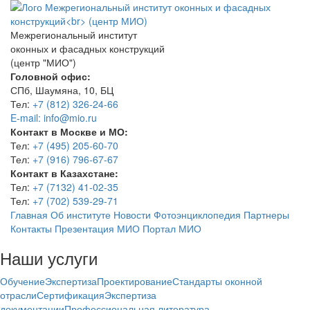
Межрегиональный институт
оконных и фасадных конструкций
(центр "МИО")
Головной офис:
СПб, Шаумяна, 10, БЦ
Тел:
+7 (812) 326-24-66
E-mail: info@mio.ru
Контакт в Москве и МО:
Тел:
+7 (495) 205-60-70
Тел:
+7 (916) 796-67-67
Контакт в Казахстане:
Тел:
+7 (7132) 41-02-35
Тел:
+7 (702) 539-29-71
Главная
Об институте
Новости
Фотоэнциклопедия
Партнеры
Контакты
Презентация МИО
Портал МИО
Наши услуги
Обучение
Экспертиза
Проектирование
Стандарты оконной
отрасли
Сертификация
Экспертиза
документации
Профессиональная литература