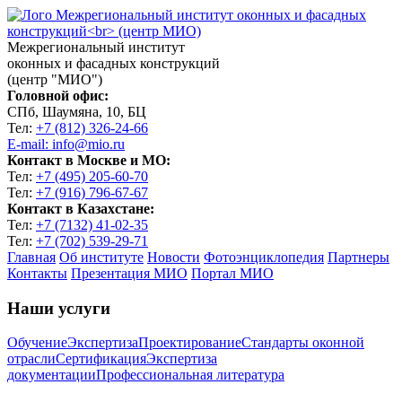
Межрегиональный институт
оконных и фасадных конструкций
(центр "МИО")
Головной офис:
СПб, Шаумяна, 10, БЦ
Тел:
+7 (812) 326-24-66
E-mail: info@mio.ru
Контакт в Москве и МО:
Тел:
+7 (495) 205-60-70
Тел:
+7 (916) 796-67-67
Контакт в Казахстане:
Тел:
+7 (7132) 41-02-35
Тел:
+7 (702) 539-29-71
Главная
Об институте
Новости
Фотоэнциклопедия
Партнеры
Контакты
Презентация МИО
Портал МИО
Наши услуги
Обучение
Экспертиза
Проектирование
Стандарты оконной
отрасли
Сертификация
Экспертиза
документации
Профессиональная литература