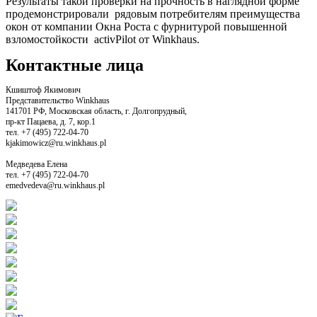
Результаты такой проверки на прочность в наглядной форме
продемонстрировали рядовым потребителям преимущества
окон от компании Окна Роста с фурнитурой повышенной
взломостойкости activPilot от Winkhaus.
Контактные лица
Кшиштоф Якимович
Представительство Winkhaus
141701 РФ, Московская область, г. Долгопрудный,
пр-кт Пацаева, д. 7, кор.1
тел. +7 (495) 722-04-70
kjakimowicz@ru.winkhaus.pl
Медведева Елена
тел. +7 (495) 722-04-70
emedvedeva@ru.winkhaus.pl