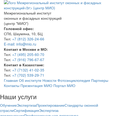
Межрегиональный институт
оконных и фасадных конструкций
(центр "МИО")
Головной офис:
СПб, Шаумяна, 10, БЦ
Тел:
+7 (812) 326-24-66
E-mail: info@mio.ru
Контакт в Москве и МО:
Тел:
+7 (495) 205-60-70
Тел:
+7 (916) 796-67-67
Контакт в Казахстане:
Тел:
+7 (7132) 41-02-35
Тел:
+7 (702) 539-29-71
Главная
Об институте
Новости
Фотоэнциклопедия
Партнеры
Контакты
Презентация МИО
Портал МИО
Наши услуги
Обучение
Экспертиза
Проектирование
Стандарты оконной
отрасли
Сертификация
Экспертиза
документации
Профессиональная литература