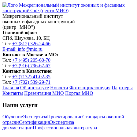
Межрегиональный институт
оконных и фасадных конструкций
(центр "МИО")
Головной офис:
СПб, Шаумяна, 10, БЦ
Тел:
+7 (812) 326-24-66
E-mail: info@mio.ru
Контакт в Москве и МО:
Тел:
+7 (495) 205-60-70
Тел:
+7 (916) 796-67-67
Контакт в Казахстане:
Тел:
+7 (7132) 41-02-35
Тел:
+7 (702) 539-29-71
Главная
Об институте
Новости
Фотоэнциклопедия
Партнеры
Контакты
Презентация МИО
Портал МИО
Наши услуги
Обучение
Экспертиза
Проектирование
Стандарты оконной
отрасли
Сертификация
Экспертиза
документации
Профессиональная литература