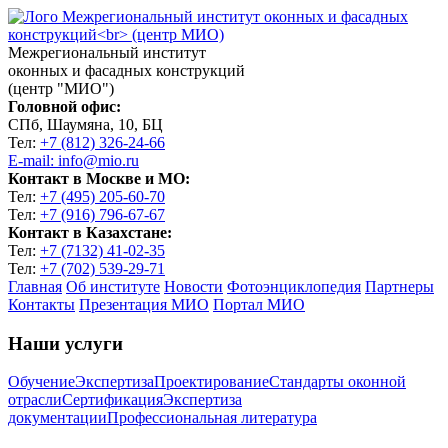
Межрегиональный институт
оконных и фасадных конструкций
(центр "МИО")
Головной офис:
СПб, Шаумяна, 10, БЦ
Тел:
+7 (812) 326-24-66
E-mail: info@mio.ru
Контакт в Москве и МО:
Тел:
+7 (495) 205-60-70
Тел:
+7 (916) 796-67-67
Контакт в Казахстане:
Тел:
+7 (7132) 41-02-35
Тел:
+7 (702) 539-29-71
Главная
Об институте
Новости
Фотоэнциклопедия
Партнеры
Контакты
Презентация МИО
Портал МИО
Наши услуги
Обучение
Экспертиза
Проектирование
Стандарты оконной
отрасли
Сертификация
Экспертиза
документации
Профессиональная литература