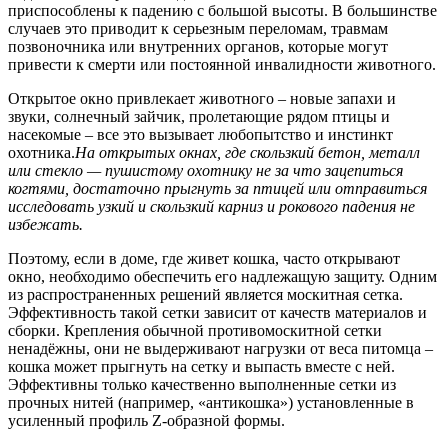
приспособлены к падению с большой высоты. В большинстве
случаев это приводит к серьезным переломам, травмам
позвоночника или внутренних органов, которые могут
привести к смерти или постоянной инвалидности животного.
Открытое окно привлекает животного – новые запахи и
звуки, солнечный зайчик, пролетающие рядом птицы и
насекомые – все это вызывает любопытство и инстинкт
охотника.
На открытых окнах, где скользкий бетон, металл
или стекло — пушистому охотнику не за что зацепиться
когтями, достаточно прыгнуть за птицей или отправиться
исследовать узкий и скользкий карниз и рокового падения не
избежать.
Поэтому, если в доме, где живет кошка, часто открывают
окно, необходимо обеспечить его надлежащую защиту. Одним
из распространенных решений является москитная сетка.
Эффективность такой сетки зависит от качеств материалов и
сборки. Крепления обычной противомоскитной сетки
ненадёжны, они не выдерживают нагрузки от веса питомца –
кошка может прыгнуть на сетку и выпасть вместе с ней.
Эффективны только качественно выполненные сетки из
прочных нитей (например, «антикошка») установленные в
усиленный профиль Z-образной формы.