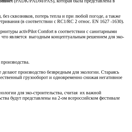
Comfort
(PADK/PADM/PAS), которая была представлена в
з сквозняков, потерь тепла и при любой погоде, а также
ивания (в соответствии с RC1/RC 2 относ. EN 1627 -1630).
итуры activPilot Comfort в соответствии с санитарными
 что является выгодным концептуальным решением для эко-
 производства.
 делают производство безвредным для экологии. Стараясь
чественный грузооборот и одновременно снижая негативное
логии для эко-строительства, считая их важной
ства будут представлены на 2-ом всероссийском фестивале