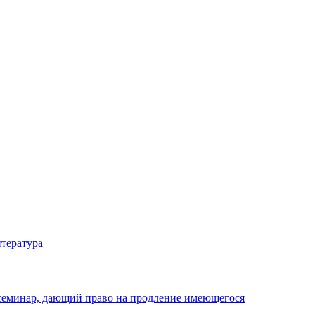
тература
 семинар, дающий право на продление имеющегося