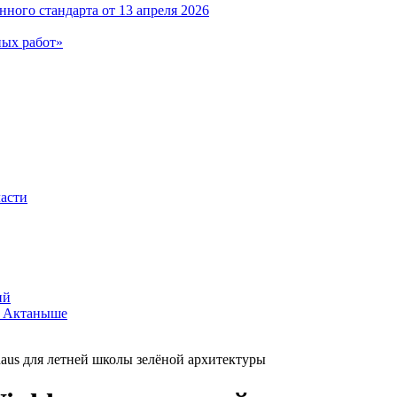
ного стандарта от 13 апреля 2026
ных работ»
ласти
ий
в Актаныше
us для летней школы зелёной архитектуры