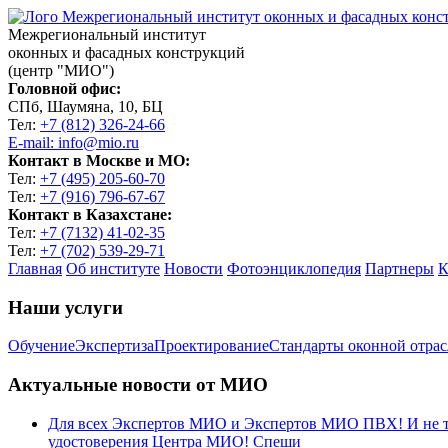
Межрегиональный институт
оконных и фасадных конструкций
(центр "МИО")
Головной офис:
СПб, Шаумяна, 10, БЦ
Тел:
+7 (812) 326-24-66
E-mail: info@mio.ru
Контакт в Москве и МО:
Тел:
+7 (495) 205-60-70
Тел:
+7 (916) 796-67-67
Контакт в Казахстане:
Тел:
+7 (7132) 41-02-35
Тел:
+7 (702) 539-29-71
Главная
Об институте
Новости
Фотоэнциклопедия
Партнеры
К
Наши услуги
Обучение
Экспертиза
Проектирование
Стандарты оконной отра
Актуальные новости от МИО
Для всех Экспертов МИО и Экспертов МИО ПВХ! И не тол
удостоверения Центра МИО! Спеши