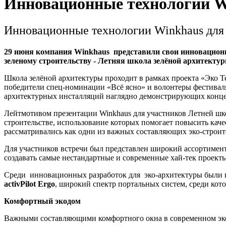
Инновационные технологии W
Инновационные технологии Winkhaus для
29 июня компания Winkhaus представили свои инновационн
зеленому строительству - Летняя школа зелёной архитекту
Школа зелёной архитектуры проходит в рамках проекта «Эко 
победители спец-номинации «Всё ясно» и волонтеры фестиваля
архитектурных инсталляций наглядно демонстрирующих конце
Лейтмотивом презентации Winkhaus для участников Летней шк
строительстве, использование которых помогает повысить кач
рассматривались как одни из важных составляющих эко-строит
Для участников встречи был представлен широкий ассортиме
создавать самые нестандартные и современные хай-тек проекты 
Среди инновационных разработок для эко-архитектуры были 
activPilot Ergo
, широкий спектр портальных систем, среди кот
Комфортный экодом
Важными составляющими комфортного окна в современном экод