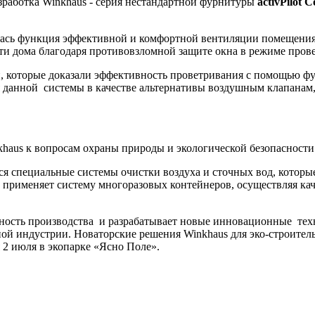
азработка Winkhaus - серия нестандартной фурнитуры
activPilot 
ь функция эффективной и комфортной вентиляции помещения, бе
 дома благодаря противовзломной защите окна в режиме проветр
 которые доказали эффективность проветривания с помощью фурн
 данной системы в качестве альтернативы воздушным клапанам,
haus к вопросам охраны природы и экологической безопасности
я специальные системы очистки воздуха и сточных вод, которые
 применяет систему многоразовых контейнеров, осуществляя ка
ость производства и разрабатывает новые инновационные техно
й индустрии. Новаторские решения Winkhaus для эко-строитель
 2 июля в экопарке «Ясно Поле».