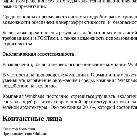
вариантом решения всех этих задач является инновационная р
рамках презентации.
Среди основных преимуществ системы подробно рассматривалас
возможности обеспечения энергоэффективности и безопасности
Были также представлены результаты лабораторных испытаний,
требованиями и ГОСТами, а также возможность использования
строительства.
Экологическая ответственность
В заключении, было отмечено особое внимание компании Wink
В частности на производстве компании в Германии применяютс
уменьшать загрязнение окружающей среды, компания Winkhaus
воздействие на экологию.
Компания Winkhaus постоянно стремиться улучшать экологичн
составляющей развития современной архитектурно-строительно
зелёной архитектуры «Эко тектоника`2016», который состоится
Контактные лица
Кшиштоф Якимович
Представительство Winkhaus