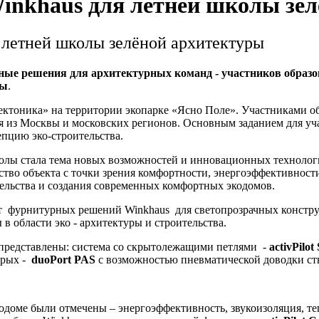
inkhaus для летней школы зел
 летней школы зелёной архитектуры
ые решения для архитектурных команд - участников образо
ры
.
Тектоника» на территории экопарке «Ясно Поле». Участниками 
 из Москвы и московских регионов. Основным заданием для уча
пцию эко-строительства.
олы стала тема новых возможностей и инновационных технологи
ество объекта с точки зрения комфортности, энергоэффективнос
ельства и создания современных комфортных экодомов.
нт фурнитурных решений Winkhaus для светопрозрачных констр
в области эко - архитектуры и строительства.
представлены: система со скрытолежащими петлями -
activPilot 
орых -
duoPort PAS
с возможностью пневматической доводки ств
оме были отмечены – энергоэффективность, звукоизоляция, теп