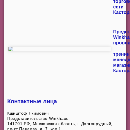
торгов
сети
Кастор
Предс
Winkha
прово
тренин
менед
магази
Кастор
Контактные лица
Кшиштоф Якимович
Представительство Winkhaus
141701 РФ, Московская область, г. Долгопрудный,
пр-кт Пацаева, д. 7, кор.1