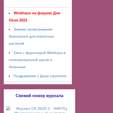
Winkhaus на форуме Дни
Окна 2022
Зимнее проветривание
безопасное для комнатных
растений
Окна с фурнитурой Winkhaus в
полилингвальной школе в
Актаныше
Поздравляем с Днем строителя
Свежий номер журнала