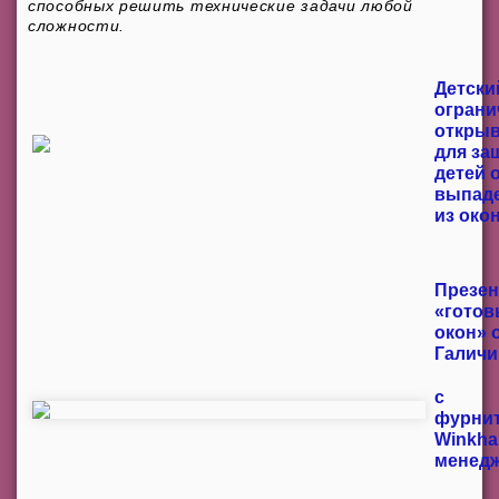
способных решить технические задачи любой
сложности.
Детски
ограни
откры
для за
детей 
выпад
из око
Презен
«готов
окон» 
Галичи
с
фурни
Winkha
менед