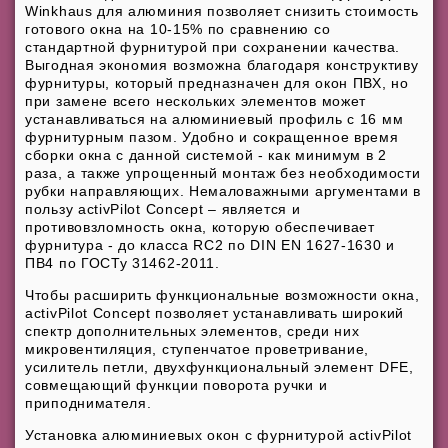
Winkhaus для алюминия позволяет снизить стоимость
готового окна на 10-15% по сравнению со
стандартной фурнитурой при сохранении качества.
Выгодная экономия возможна благодаря конструктиву
фурнитуры, который предназначен для окон ПВХ, но
при замене всего нескольких элементов может
устанавливаться на алюминиевый профиль с 16 мм
фурнитурным пазом. Удобно и сокращенное время
сборки окна с данной системой - как минимум в 2
раза, а также упрощенный монтаж без необходимости
рубки направляющих. Немаловажными аргументами в
пользу activPilot Concept – является и
противовзломность окна, которую обеспечивает
фурнитура - до класса RC2 по DIN EN 1627-1630 и
ПВ4 по ГОСТу 31462-2011.
Чтобы расширить функциональные возможности окна,
activPilot Concept позволяет устанавливать широкий
спектр дополнительных элементов, среди них
микровентиляция, ступенчатое проветривание,
усилитель петли, двухфункциональный элемент DFE,
совмещающий функции поворота ручки и
приподнимателя.
Установка алюминиевых окон с фурнитурой activPilot