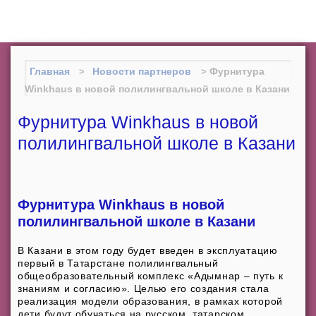
Межрегиональный институт
оконных и фасадных конструкций
(центр "МИО")
Главная
Новости партнеров
Фурнитура
Winkhaus в новой полилингвальной школе в Казани
Фурнитура Winkhaus в новой
полилингвальной школе в Казани
Фурнитура Winkhaus в новой
полилингвальной школе в Казани
В Казани в этом году будет введен в эксплуатацию
первый в Татарстане полилингвальный
общеобразовательный комплекс «Адымнар – путь к
знаниям и согласию». Целью его создания стала
реализация модели образования, в рамках которой
дети будут обучаться на русском, татарском,