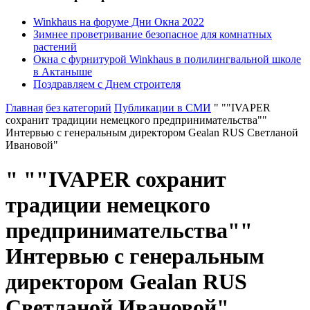
Winkhaus на форуме Дни Окна 2022
Зимнее проветривание безопасное для комнатных
растений
Окна с фурнитурой Winkhaus в полилингвальной школе
в Актаныше
Поздравляем с Днем строителя
Главная
без категорий
Публикации в СМИ
" ""IVAPER
сохранит традиции немецкого предпринимательства""
Интервью с генеральным директором Gealan RUS Светланой
Ивановой"
" ""IVAPER сохранит
традиции немецкого
предпринимательства""
Интервью с генеральным
директором Gealan RUS
Светланой Ивановой"