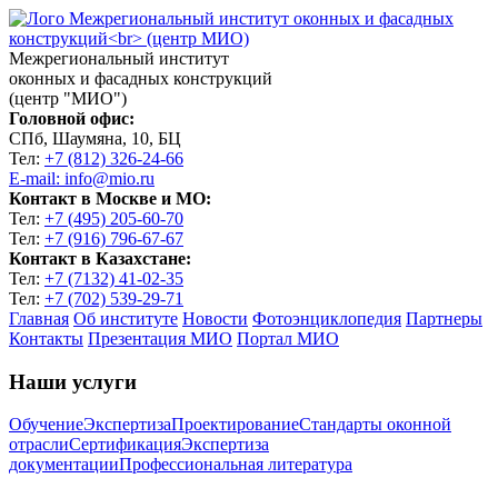
Межрегиональный институт
оконных и фасадных конструкций
(центр "МИО")
Головной офис:
СПб, Шаумяна, 10, БЦ
Тел:
+7 (812) 326-24-66
E-mail: info@mio.ru
Контакт в Москве и МО:
Тел:
+7 (495) 205-60-70
Тел:
+7 (916) 796-67-67
Контакт в Казахстане:
Тел:
+7 (7132) 41-02-35
Тел:
+7 (702) 539-29-71
Главная
Об институте
Новости
Фотоэнциклопедия
Партнеры
Контакты
Презентация МИО
Портал МИО
Наши услуги
Обучение
Экспертиза
Проектирование
Стандарты оконной
отрасли
Сертификация
Экспертиза
документации
Профессиональная литература