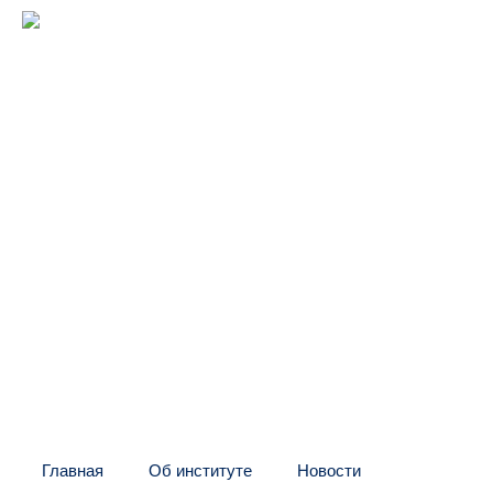
Межрегиональный институт
оконных и фасадных конструкций
(центр "МИО")
Головной офис:
СПб, Шаумяна, 10, БЦ
Тел:
+7 (812) 326-24-66
E-mail: info@mio.ru
Контакт в Москве и МО:
Тел:
+7 (495) 205-60-70
Тел:
+7 (916) 796-67-67
Контакт в Казахстане:
Тел:
+7 (7132) 41-02-35
Тел:
+7 (702) 539-29-71
Главная
Об институте
Новости