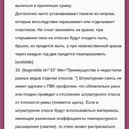
вылиться в приличную сумму.
Достаточно часто устанавливают панели из гипрока,
которые впоследствии окрашивают или отделывают
пластиком. Не стоит экономить на краске: при
открывании окна на откосах будут оседать пыль,
брызги, их придется мыть, а при некачественной краске
через каждые год-два придется перекрашивать.
{endslide}
{beginslide id="16" title="Преимущества и недостатки
разных видов отделки откосов. "} Штукатурная смесь не
имеет адгезии с ПВХ-профилем, что обязательно рано
или поздно приведет к отслоению штукатурного откоса
от плоскости рамы (появится щель). Если в
штукатурном откосе будут использоваться материалы,
имеющие различные коэффициенты температурного
расширения (сжатия), то откос может растрескаться.