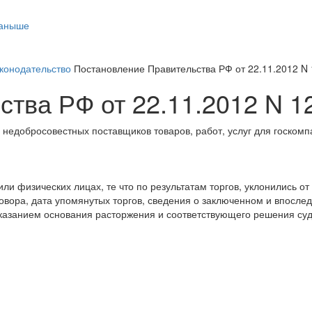
таныше
конодательство
Постановление Правительства РФ от 22.11.2012 N
тва РФ от 22.11.2012 N 1
недобросовестных поставщиков товаров, работ, услуг для госкомп
и физических лицах, те что по результатам торгов, уклонились о
вора, дата упомянутых торгов, сведения о заключенном и впослед
с указанием основания расторжения и соответствующего решения су