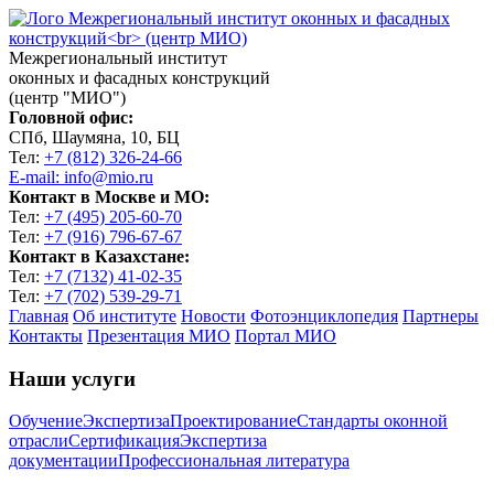
Межрегиональный институт
оконных и фасадных конструкций
(центр "МИО")
Головной офис:
СПб, Шаумяна, 10, БЦ
Тел:
+7 (812) 326-24-66
E-mail: info@mio.ru
Контакт в Москве и МО:
Тел:
+7 (495) 205-60-70
Тел:
+7 (916) 796-67-67
Контакт в Казахстане:
Тел:
+7 (7132) 41-02-35
Тел:
+7 (702) 539-29-71
Главная
Об институте
Новости
Фотоэнциклопедия
Партнеры
Контакты
Презентация МИО
Портал МИО
Наши услуги
Обучение
Экспертиза
Проектирование
Стандарты оконной
отрасли
Сертификация
Экспертиза
документации
Профессиональная литература