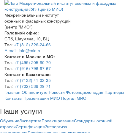
Межрегиональный институт
оконных и фасадных конструкций
(центр "МИО")
Головной офис:
СПб, Шаумяна, 10, БЦ
Тел:
+7 (812) 326-24-66
E-mail: info@mio.ru
Контакт в Москве и МО:
Тел:
+7 (495) 205-60-70
Тел:
+7 (916) 796-67-67
Контакт в Казахстане:
Тел:
+7 (7132) 41-02-35
Тел:
+7 (702) 539-29-71
Главная
Об институте
Новости
Фотоэнциклопедия
Партнеры
Контакты
Презентация МИО
Портал МИО
Наши услуги
Обучение
Экспертиза
Проектирование
Стандарты оконной
отрасли
Сертификация
Экспертиза
документации
Профессиональная литература