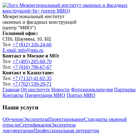
Межрегиональный институт
оконных и фасадных конструкций
(центр "МИО")
Головной офис:
СПб, Шаумяна, 10, БЦ
Тел:
+7 (812) 326-24-66
E-mail: info@mio.ru
Контакт в Москве и МО:
Тел:
+7 (495) 205-60-70
Тел:
+7 (916) 796-67-67
Контакт в Казахстане:
Тел:
+7 (7132) 41-02-35
Тел:
+7 (702) 539-29-71
Главная
Об институте
Новости
Фотоэнциклопедия
Партнеры
Контакты
Презентация МИО
Портал МИО
Наши услуги
Обучение
Экспертиза
Проектирование
Стандарты оконной
отрасли
Сертификация
Экспертиза
документации
Профессиональная литература